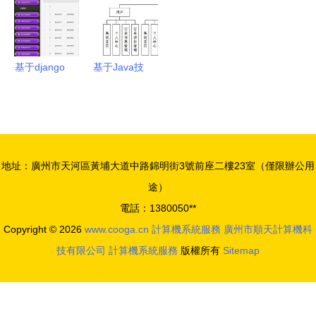
61500元賦
中心
能企業計算
機系統服務
基于django
基于Java技
vue律師事
術的智能物
務所流程審
流配送服務
批系統 計
推薦系統設
算機畢設
計與實現
地址：廣州市天河區黃埔大道中路錦明街3號前座二樓23室（僅限辦公用
途）
電話：1380050**
Copyright © 2026
www.cooga.cn
計算機系統服務
廣州市順天計算機科
技有限公司
計算機系統服務
版權所有
Sitemap