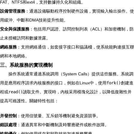
FAT、NTFS和ext4，支持數據持久化和組織。
設備管理服務
：通過設備驅動程序控制硬件設備，實現輸入輸出操作。使
用緩沖、中斷和DMA技術提升性能。
安全與保護服務
：包括用戶認證、訪問控制列表（ACL）和加密機制，防
止未授權訪問和數據泄露。
網絡服務
：支持網絡通信，如套接字接口和協議棧，使系統能夠連接互聯
網和本地網絡。
三、系統服務的實現機制
操作系統通常通過系統調用（System Calls）提供這些服務。系統調
用是應用程序請求內核服務的接口，例如在Linux中，使用
fork()
創建進
程或
read()
讀取文件。實現時，內核采用模塊化設計，以降低復雜性并
提高可維護性。關鍵特性包括：
并發控制
：使用信號量、互斥鎖等機制避免資源競爭。
錯誤處理
：通過異常和中斷機制及時響應硬件或軟件故障。
性能優化
：例如使用緩存和預取技術加速服務響應。