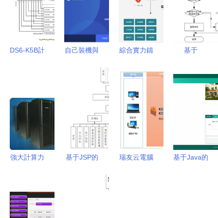
DS6-K5B計
自己裝機與
綜合實力鑄
基于
算機聯鎖系
系統安裝全
就安全長城
SpringBoot
統維護手冊
攻略 從硬
長城電腦信
的酒店客房
（新版C3
件組裝到計
息安全服務
管理信息系
相關）計算
算機系統服
的核心競爭
統設計與實
機系統服務
務
力解析
現
指南
強大計算力
基于JSP的
瑞友云電腦
基于Java的
的堅實后盾
實驗室管理
系統助力太
房產銷售管
成都聯想
系統
龍藥業，打
理系統設計
x3850 X6
3od9k9的
造極簡高效
與實現
服務器
設計與實現
的桌面交付