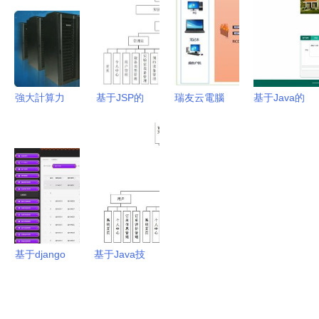
（新版C3
件組裝到計
息安全服務
管理信息系
相關）計算
算機系統服
的核心競爭
統設計與實
機系統服務
務
力解析
現
指南
強大計算力
基于JSP的
瑞友云電腦
基于Java的
的堅實后盾
實驗室管理
系統助力太
房產銷售管
成都聯想
系統
龍藥業，打
理系統設計
x3850 X6
3od9k9的
造極簡高效
與實現
服務器
設計與實現
的桌面交付
61500元賦
中心
能企業計算
機系統服務
基于django
基于Java技
vue律師事
術的智能物
務所流程審
流配送服務
批系統 計
推薦系統設