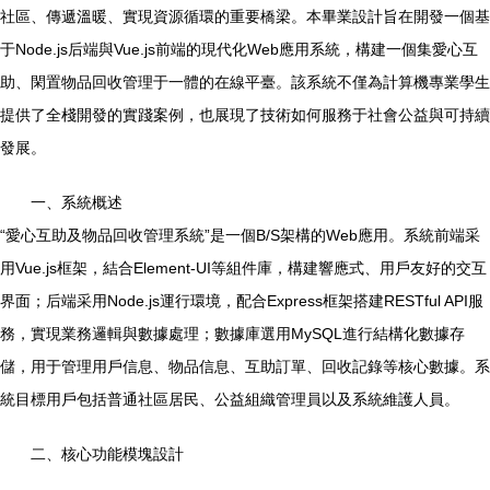
社區、傳遞溫暖、實現資源循環的重要橋梁。本畢業設計旨在開發一個基
于Node.js后端與Vue.js前端的現代化Web應用系統，構建一個集愛心互
助、閑置物品回收管理于一體的在線平臺。該系統不僅為計算機專業學生
提供了全棧開發的實踐案例，也展現了技術如何服務于社會公益與可持續
發展。
一、系統概述
“愛心互助及物品回收管理系統”是一個B/S架構的Web應用。系統前端采
用Vue.js框架，結合Element-UI等組件庫，構建響應式、用戶友好的交互
界面；后端采用Node.js運行環境，配合Express框架搭建RESTful API服
務，實現業務邏輯與數據處理；數據庫選用MySQL進行結構化數據存
儲，用于管理用戶信息、物品信息、互助訂單、回收記錄等核心數據。系
統目標用戶包括普通社區居民、公益組織管理員以及系統維護人員。
二、核心功能模塊設計