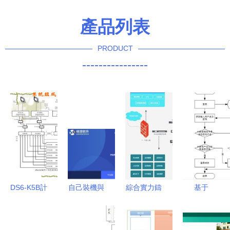
產品列表
PRODUCT
----------------
DS6-K5B計
自己裝機與
綜合實力鑄
基于
算機聯鎖系
系統安裝全
就安全長城
SpringBoot
統維護手冊
攻略 從硬
長城電腦信
的酒店客房